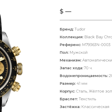
$ —
Бренд:
Tudor
Коллекция:
Black Bay Chr
Референс:
M79363N-0003
Пол:
Мужской
Механизм:
Автоматическ
Запас хода:
70 ч.
Водонепроницаемость:
2
Размер:
41 мм
Корпус:
Сталь, Жёлтое зо
Браслет:
Текстиль
Застёжка:
Классическая