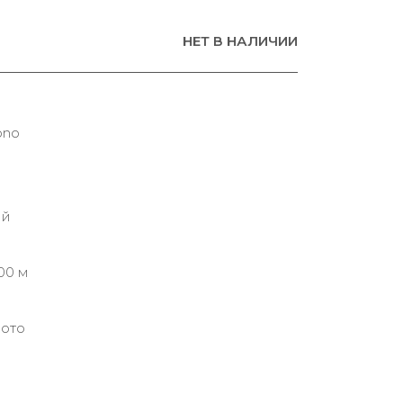
НЕТ В НАЛИЧИИ
ono
ий
00 м
лото