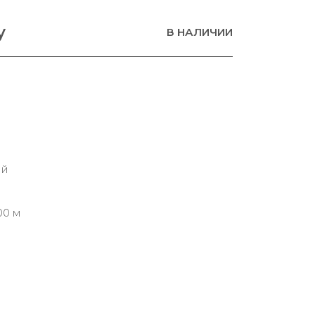
у
В НАЛИЧИИ
ий
00 м