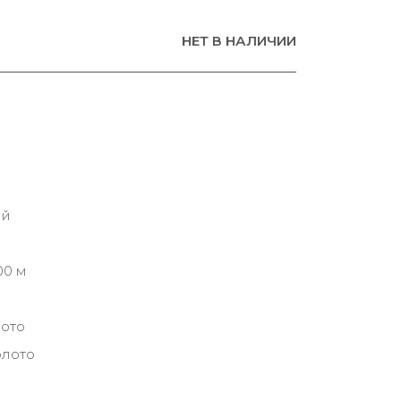
НЕТ В НАЛИЧИИ
ий
00 м
лото
олото