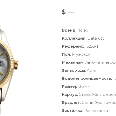
$ —
Бренд:
Rolex
Коллекция:
Datejust
Референс:
16233-1
Пол:
Мужской
Механизм:
Автоматическ
Запас хода:
42 ч.
Водонепроницаемость:
1
Размер:
36 мм
Корпус:
Сталь, Жёлтое зо
Браслет:
Сталь, Жёлтое з
Застёжка:
Раскладная