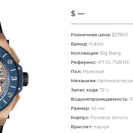
$ —
Розничная цена:
$37800
Бренд:
Hublot
Коллекция:
Big Bang
Референс:
471.OL.7128.RX
Пол:
Мужской
Механизм:
Автоматическ
Запас хода:
72 ч.
Водонепроницаемость:
1
Размер:
45 мм
Корпус:
Розовое золото
Браслет:
Каучук