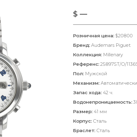
$ —
Розничная цена:
$20800
Бренд:
Audemars Piguet
Коллекция:
Millenary
Референс:
25897ST/O/1136
Пол:
Мужской
Механизм:
Автоматическ
Запас хода:
42 ч.
Водонепроницаемость:
3
Размер:
41 мм
Корпус:
Сталь
Браслет:
Сталь