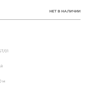
НЕТ В НАЛИЧИИ
ST/01
ий
0 м