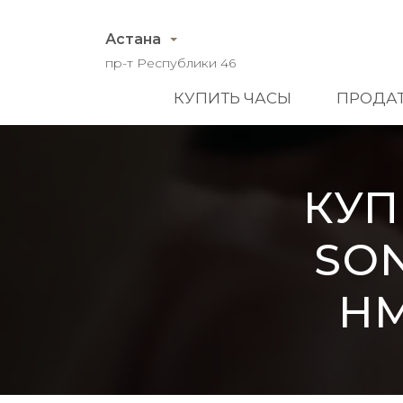
Астана
пр-т Республики 46
КУПИТЬ ЧАСЫ
ПРОДАТ
КУП
SON
HM