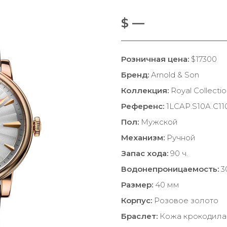
$ —
Розничная цена:
$17300
Бренд:
Arnold & Son
Коллекция:
Royal Collecti
Референс:
1LCAP.S10A.C11
Пол:
Мужской
Механизм:
Ручной
Запас хода:
90 ч.
Водонепроницаемость:
3
Размер:
40 мм
Корпус:
Розовое золото
Браслет:
Кожа крокодила