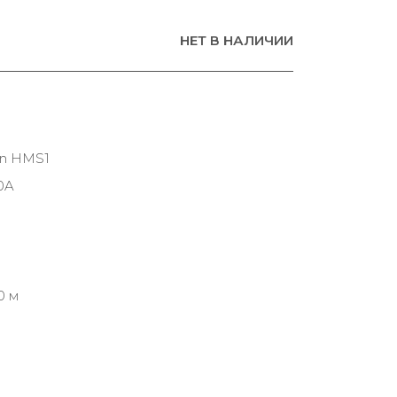
НЕТ В НАЛИЧИИ
on HMS1
0A
0 м